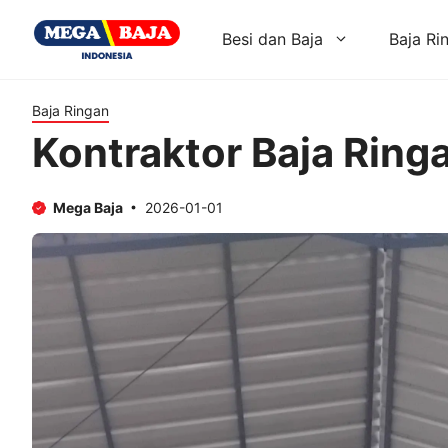
Skip
to
Besi dan Baja
Baja Ri
content
Baja Ringan
Kontraktor Baja Ring
Mega Baja
2026-01-01