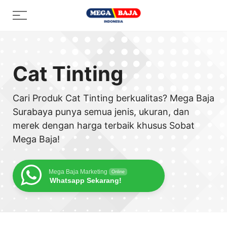
Skip
Menu
to
content
Cat Tinting
Cari Produk Cat Tinting berkualitas? Mega Baja
Surabaya punya semua jenis, ukuran, dan
merek dengan harga terbaik khusus Sobat
Mega Baja!
Mega Baja Marketing
Online
Whatsapp Sekarang!