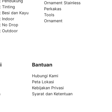
t Pendukung
Ornament Stainless
 Tinting
Perkakas
t Besi dan Kayu
Tools
t Indoor
Ornament
t No Drop
t Outdoor
i
Bantuan
Hubungi Kami
Peta Lokasi
Kebijakan Privasi
a
Syarat dan Ketentuan