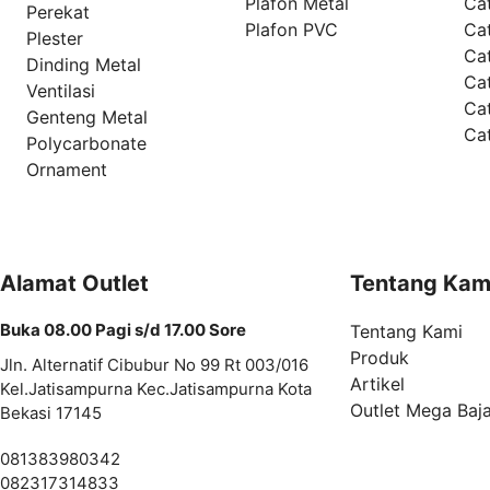
Plafon Metal
Ca
Perekat
Plafon PVC
Cat
Plester
Ca
Dinding Metal
Ca
Ventilasi
Ca
Genteng Metal
Ca
Polycarbonate
Ornament
Alamat Outlet
Tentang Kam
Buka 08.00 Pagi s/d 17.00 Sore
Tentang Kami
Produk
Jln. Alternatif Cibubur No 99 Rt 003/016
Artikel
Kel.Jatisampurna Kec.Jatisampurna Kota
Outlet Mega Baj
Bekasi 17145
081383980342
082317314833