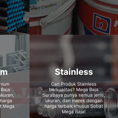
um
Stainless
inium
Cari Produk Stainless
 Baja
berkualitas? Mega Baja
ukuran,
Surabaya punya semua jenis,
harga
ukuran, dan merek dengan
at Mega
harga terbaik khusus Sobat
Mega Baja!