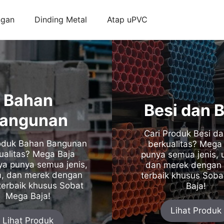
ngan
Dinding Metal
Atap uPVC
Bahan
Besi dan B
angunan
Cari Produk Besi da
roduk Bahan Bangunan
berkualitas? Mega
ualitas? Mega Baja
punya semua jenis, 
a punya semua jenis,
dan merek dengan 
n, dan merek dengan
terbaik khusus Sob
terbaik khusus Sobat
Baja!
Mega Baja!
Lihat Produk
Lihat Produk