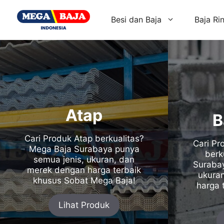
Skip
to
Besi dan Baja
Baja Ri
content
Atap
B
Cari Produk Atap berkualitas?
Cari P
Mega Baja Surabaya punya
berk
semua jenis, ukuran, dan
Surabay
merek dengan harga terbaik
ukura
khusus Sobat Mega Baja!
harga 
Lihat Produk