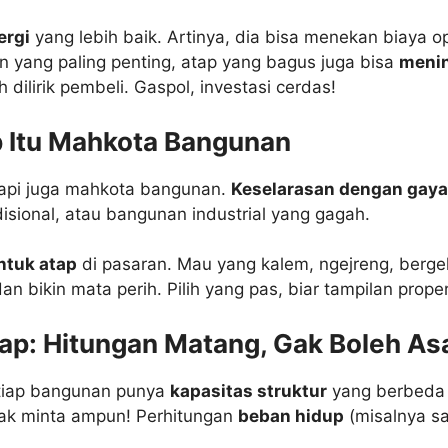
ergi
yang lebih baik. Artinya, dia bisa menekan biaya ope
an yang paling penting, atap yang bagus juga bisa
menin
dilirik pembeli. Gaspol, investasi cerdas!
p Itu Mahkota Bangunan
tapi juga mahkota bangunan.
Keselarasan dengan gaya 
isional, atau bangunan industrial yang gagah.
entuk atap
di pasaran. Mau yang kalem, ngejreng, berg
n bikin mata perih. Pilih yang pas, biar tampilan prope
ap: Hitungan Matang, Gak Boleh As
Setiap bangunan punya
kapasitas struktur
yang berbeda 
eriak minta ampun! Perhitungan
beban hidup
(misalnya sa