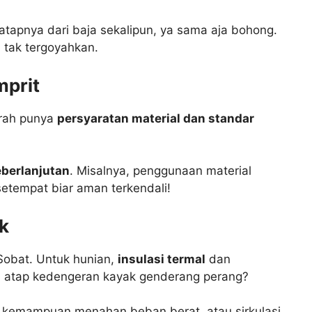
tapnya dari baja sekalipun, ya sama aja bohong.
 tak tergoyahkan.
mprit
erah punya
persyaratan material dan standar
berlanjutan
. Misalnya, penggunaan material
setempat biar aman terkendali!
k
Sobat. Untuk hunian,
insulasi termal
dan
di atap kedengeran kayak genderang perang?
a, kemampuan menahan beban berat, atau sirkulasi