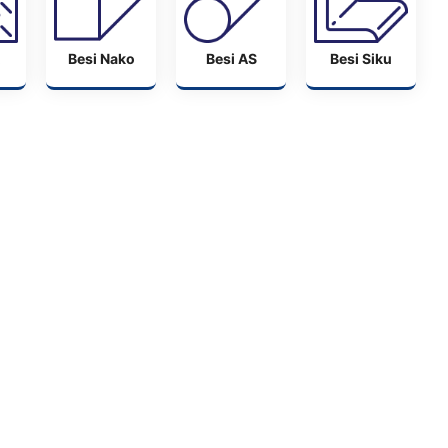
Besi Nako
Besi AS
Besi Siku