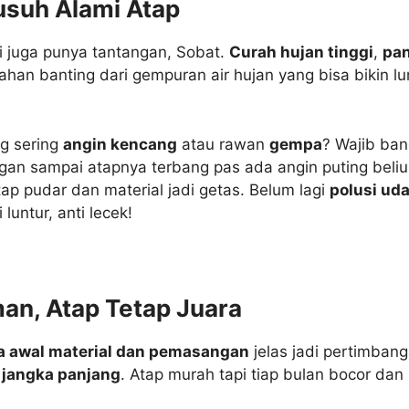
usuh Alami Atap
ini juga punya tantangan, Sobat.
Curah hujan tinggi
,
pa
 tahan banting dari gempuran air hujan yang bisa biki
ng sering
angin kencang
atau rawan
gempa
? Wajib bang
n sampai atapnya terbang pas ada angin puting beliung
ap pudar dan material jadi getas. Belum lagi
polusi ud
luntur, anti lecek!
an, Atap Tetap Juara
a awal material dan pemasangan
jelas jadi pertimbang
 jangka panjang
. Atap murah tapi tiap bulan bocor dan