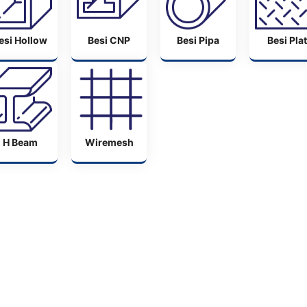
esi Hollow
Besi CNP
Besi Pipa
Besi Plat
H Beam
Wiremesh