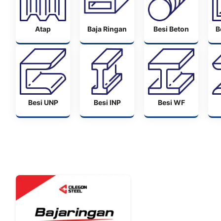
Atap
Baja Ringan
Besi Beton
B
Besi UNP
Besi INP
Besi WF