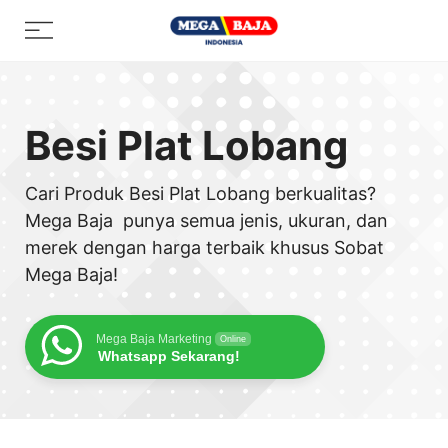
Skip
Menu
to
content
Besi Plat Lobang
Cari Produk Besi Plat Lobang berkualitas?
Mega Baja punya semua jenis, ukuran, dan
merek dengan harga terbaik khusus Sobat
Mega Baja!
Mega Baja Marketing
Online
Whatsapp Sekarang!