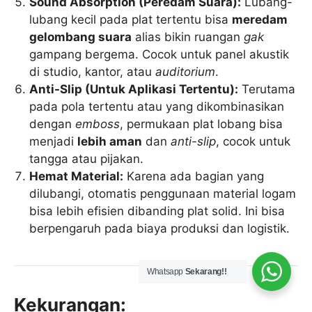
Sound Absorption (Peredam Suara):
Lubang-
lubang kecil pada plat tertentu bisa
meredam
gelombang suara
alias bikin ruangan
gak
gampang bergema. Cocok untuk panel akustik
di studio, kantor, atau
auditorium
.
Anti-Slip (Untuk Aplikasi Tertentu):
Terutama
pada pola tertentu atau yang dikombinasikan
dengan
emboss
, permukaan plat lobang bisa
menjadi
lebih aman
dan
anti-slip
, cocok untuk
tangga atau pijakan.
Hemat Material:
Karena ada bagian yang
dilubangi, otomatis penggunaan material logam
bisa lebih efisien dibanding plat solid. Ini bisa
berpengaruh pada biaya produksi dan logistik.
Whatsapp
Sekarang!!
Kekurangan: