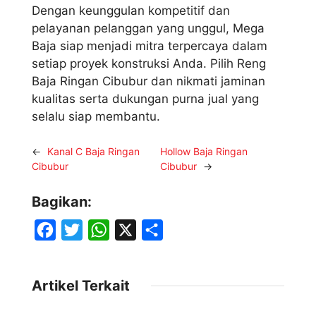
Dengan keunggulan kompetitif dan
pelayanan pelanggan yang unggul, Mega
Baja siap menjadi mitra terpercaya dalam
setiap proyek konstruksi Anda. Pilih Reng
Baja Ringan Cibubur dan nikmati jaminan
kualitas serta dukungan purna jual yang
selalu siap membantu.
←
Kanal C Baja Ringan
Hollow Baja Ringan
Cibubur
Cibubur
→
Bagikan:
F
T
W
X
S
a
w
h
h
c
i
a
a
Artikel Terkait
e
t
t
r
b
t
s
e