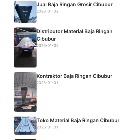
Jual Baja Ringan Grosir Cibubur
o
e
A
2026-01-02
o
r
p
k
p
Distributor Material Baja Ringan
Cibubur
2026-01-02
Kontraktor Baja Ringan Cibubur
2026-01-01
Toko Material Baja Ringan Cibubur
2026-01-01